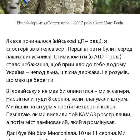
Віталій Черних. м.Острог, липень 2017 року. Фото: Макс Левін
Як все починалося (військові дії – ред.), я
спостерігав в телевізорі. Перші втрати були і серед
наших випускників. Стимулом іти (в АТО – ред.)
стало небажання, щоб прийшло до тебе додому.
Україна – неподільна, цілісна держава, і я розумів,
що маю це берегти.
В Іловайську я не мав би опинитися – ми ж сапери.
Нас зігнали туди 8 серпня, коли планували штурм.
Ми йшли на штурм у третій-четвертій колоні.
Пам’ятаю, як ми виявили той КАМАЗ розстріляний,
а потім міст замінований, який я розмінував.
Далі був бій біля Многопілля. 10 чи 11 серпня. Ми