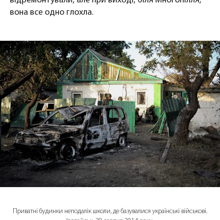
відремонтували, але при виході, біля Многопілля,
вона все одно глохла.
Приватні будинки неподалік школи, де базувалися українські військові.