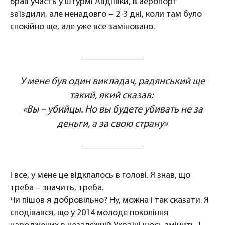
Брав участь у штурмі Авдіївки, в аеропорт
заїздили, але ненадовго – 2-3 дні, коли там було
спокійно ще, але уже все заміновано.
У мене був один викладач, радянський ще
такий, який сказав:
«Вы – убийцы. Но вы будете убивать не за
деньги, а за свою страну»
І все, у мене це відклалось в голові. Я знав, що
треба – значить, треба.
Чи пішов я добровільно? Ну, можна і так сказати. Я
сподівався, що у 2014 молоде покоління