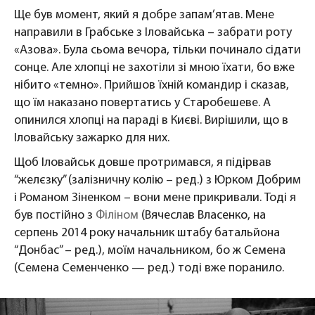
Ще був момент, який я добре запам’ятав. Мене
направили в Грабське з Іловайська – забрати роту
«Азова». Була сьома вечора, тільки починало сідати
сонце. Але хлопці не захотіли зі мною їхати, бо вже
нібито «темно». Прийшов їхній командир і сказав,
що їм наказано повертатись у Старобешеве. А
опинился хлопці на параді в Києві. Вирішили, що в
Іловайську зажарко для них.
Щоб Іловайськ довше протримався, я підірвав
“желєзку” (залізничну колію – ред.) з Юрком Добрим
і Романом Зіненком – вони мене прикривали. Тоді я
був постійно з
Філіном
(Вячеслав Власенко, на
серпень 2014 року начальник штабу батальйона
“Донбас” – ред.), моїм начальником, бо ж Семена
(Семена Семенченко — ред.) тоді вже поранило.