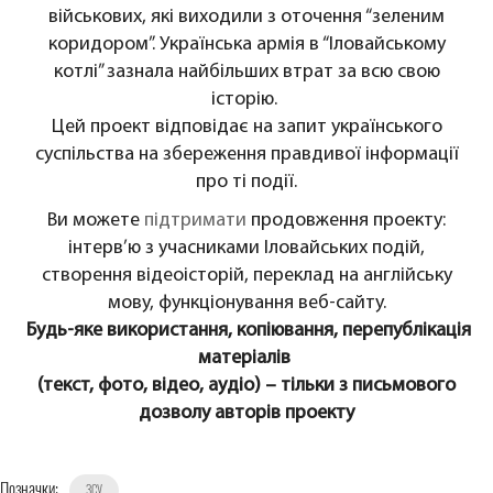
військових, які виходили з оточення “зеленим
коридором”. Українська армія в “Іловайському
котлі” зазнала найбільших втрат за всю свою
історію.
Цей проект відповідає на запит українського
суспільства на збереження правдивої інформації
про ті події.
Ви можете
підтримати
продовження проекту:
інтерв’ю з учасниками Іловайських подій,
створення відеоісторій, переклад на англійську
мову, функціонування веб-сайту.
Будь-яке використання, копіювання, перепублікація
матеріалів
(текст, фото, відео, аудіо) – тільки з письмового
дозволу авторів проекту
Позначки:
ЗСУ