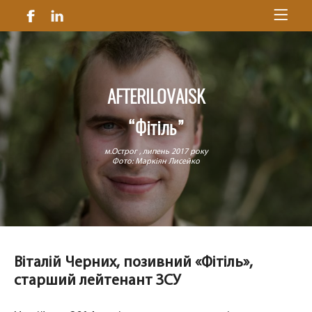
AFTERILOVAISK
“Фітіль”
м.Острог , липень 2017 року
Фото: Маркіян Лисейко
Віталій
Черних
, позивний «Фітіль»,
старший лейтенант ЗСУ