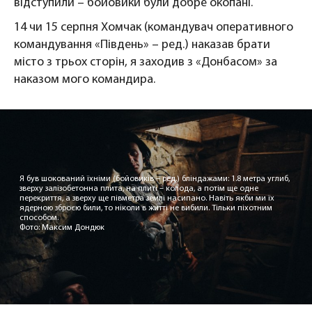
відступили – бойовики були добре окопані.
14 чи 15 серпня Хомчак (командувач оперативного
командування «Південь» – ред.) наказав брати
місто з трьох сторін, я заходив з «Донбасом» за
наказом мого командира.
Я був шокований їхніми (бойовиків – ред.) бліндажами: 1.8 метра углиб,
зверху залізобетонна плита, на плиті – колода, а потім ще одне
перекриття, а зверху ще півметра землі насипано. Навіть якби ми їх
ядерною зброєю били, то ніколи в житті не вибили. Тільки піхотним
способом.
Фото: Максим Дондюк