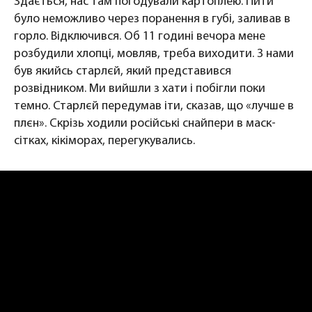
Здається, нас там погодували картоплею. Пити
було неможливо через поранення в губі, заливав в
горло. Відключився. Об 11 годині вечора мене
розбудили хлопці, мовляв, треба виходити. З нами
був якийсь старлєй, який представився
розвідником. Ми вийшли з хати і побігли поки
темно. Старлєй передумав іти, сказав, що «лучше в
плєн». Скрізь ходили російські снайпери в маск-
сітках, кікіморах, перегукувались.