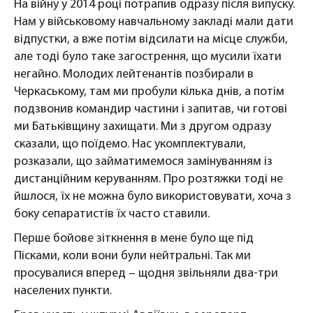
На війну у 2014 році потрапив одразу після випуску.
Нам у військовому навчальному закладі мали дати
відпустки, а вже потім відсилати на місце служби,
але тоді було таке загострення, що мусили їхати
негайно. Молодих лейтенантів позбирали в
Черкаському, там ми пробули кілька днів, а потім
подзвонив командир частини і запитав, чи готові
ми Батьківщину захищати. Ми з другом одразу
сказали, що поїдемо. Нас укомплектували,
розказали, що займатимемося замінуванням із
дистанційним керуванням. Про розтяжки тоді не
йшлося, їх не можна було використовувати, хоча з
боку сепаратистів їх часто ставили.
Перше бойове зіткнення в мене було ще під
Пісками, коли вони були нейтральні. Так ми
просувалися вперед – щодня звільняли два-три
населених пункти.