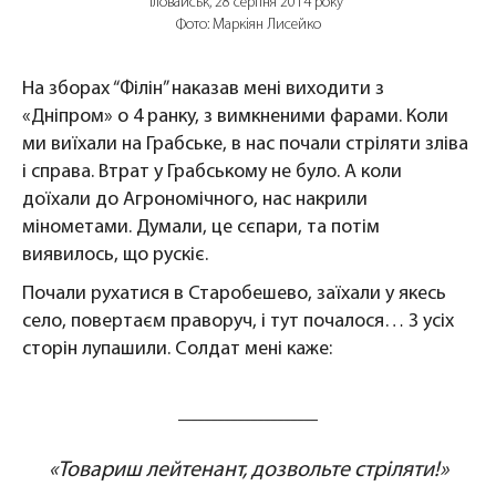
Іловайськ, 28 серпня 2014 року
Фото: Маркіян Лисейко
На зборах “Філін” наказав мені виходити з
«Дніпром» о 4 ранку, з вимкненими фарами. Коли
ми виїхали на Грабське, в нас почали стріляти зліва
і справа. Втрат у Грабському не було. А коли
доїхали до Агрономічного, нас накрили
мінометами. Думали, це сєпари, та потім
виявилось, що рускіє.
Почали рухатися в Старобешево, заїхали у якесь
село, повертаєм праворуч, і тут почалося… З усіх
сторін лупашили. Солдат мені каже:
«Товариш лейтенант, дозвольте стріляти!»