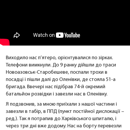
Виходило нас п’ятеро, орієнтувалися по зірках.
Телефони вимкнули. До 9 ранку дійшли до траси
Новоазовськ-Старобешеве, поспали трохи в
посадці і пішли далі до Оленівки, де стояла 51-а
бригада. Ввечері нас підібрав 74-й окремий
батальйон розвідки і завезли нас в Оленівку.
Я подзвонив, за мною приїхали з нашої частини і
завезли в табір, в ППД (пункт постійної дислокації –
ред.). Так я потрапив до Харківського шпиталю, і
через три дні вже додому. Нас на борту перевезли