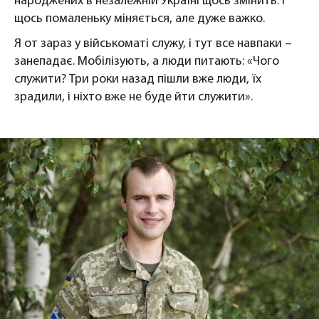
народжених в незалежній Україні щось змінить. І
щось помаленьку міняється, але дуже важко.
Я от зараз у військоматі служу, і тут все навпаки –
занепадає. Мобілізують, а люди питають: «Чого
служити? Три роки назад пішли вже люди, їх
зрадили, і ніхто вже не буде йти служити».