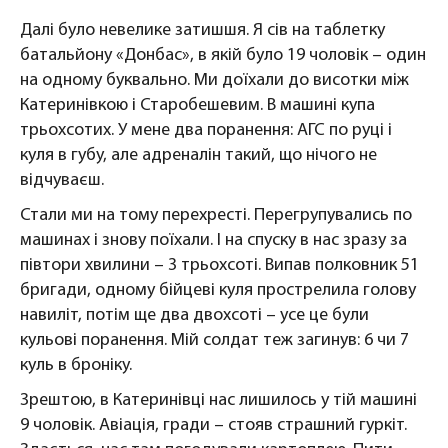
Далі було невелике затишшя. Я сів на таблетку
батальйону «Донбас», в якій було 19 чоловік – один
на одному буквально. Ми доїхали до висотки між
Катеринівкою і Старобешевим. В машині купа
трьохсотих. У мене два поранення: АГС по руці і
куля в губу, але адреналін такий, що нічого не
відчуваєш.
Стали ми на тому перехресті. Перегрупувались по
машинах і знову поїхали. І на спуску в нас зразу за
півтори хвилини – 3 трьохсоті. Випав полковник 51
бригади, одному бійцеві куля прострелила голову
навиліт, потім ще два двохсоті – усе це були
кульові поранення. Мій солдат теж загинув: 6 чи 7
куль в броніку.
Зрештою, в Катеринівці нас лишилось у тій машині
9 чоловік. Авіація, гради – стояв страшний гуркіт.