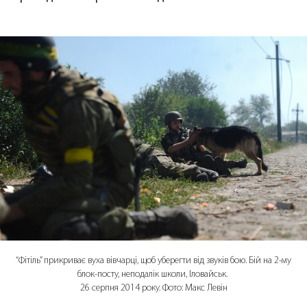
“Фітіль” прикриває вуха вівчарці, щоб уберегти від звуків бою. Бій на 2-му
блок-посту, неподалік школи, Іловайськ.
26 серпня 2014 року. Фото: Макс Левін