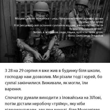
Місцеві (жителі Іловайска – ред.) були зазомбовані: думали, що ми
будемо їсти дітей.
Я їй [місцевій] свій останній сухпайок віддаю, а вона питає: “Чи ти
будеш їсти наших дітей?”.
Звісно, я ж приїхав сюди, тільки, щоб їсти твоїх дітей.
Фото: Олександр Глядєлов
З 28 на 29 серпня я вже жив в будинку біля школи,
господар нам дозволив. Ми різали тоді і курей, бо
сухпаї закінчилися. Виживали, як могли, їли
варення.
Спочатку думали виходити з Іловайська на ЗІЛові,
потім дістали неробочу «трійку», яку ніби