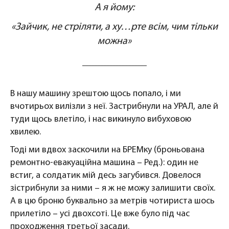
А я йому:
«Зайчик, не стріляти, а ху…рте всім, чим тільки
можна»
В нашу машину зрештою щось попало, і ми
вчотирьох вилізли з неї. Застрибнули на УРАЛ, але й
туди щось влетіло, і нас викинуло вибуховою
хвилею.
Тоді ми вдвох заскочили на БРЕМку (броньована
ремонтно-евакуаційна машина – Ред.): один не
встиг, а солдатик мій десь загубився. Довелося
зістрибнули за ними – я ж не можу залишити своїх.
А в цю броню буквально за метрів чотириста шось
прилетіло – усі двохсоті. Це вже було під час
проходження третьої засади.